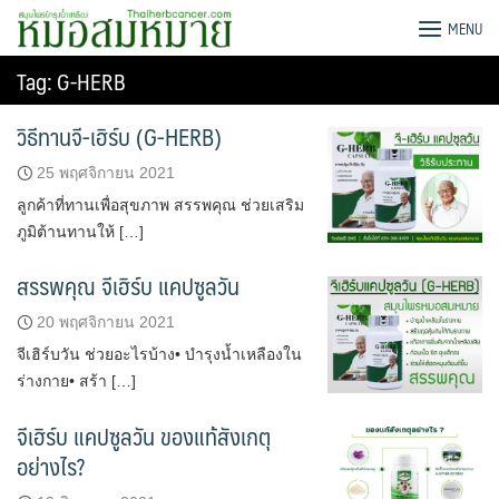
Skip
G-HERB หมอสมหมาย
MENU
to
content
Tag:
G-HERB
วิธีทานจี-เฮิร์บ (G-HERB)
25 พฤศจิกายน 2021
ลูกค้าที่ทานเพื่อสุขภาพ สรรพคุณ ช่วยเสริม
ภูมิต้านทานให้ […]
สรรพคุณ จีเฮิร์บ แคปซูลวัน
20 พฤศจิกายน 2021
จีเฮิร์บวัน ช่วยอะไรบ้าง• บำรุงน้ำเหลืองใน
ร่างกาย• สร้า […]
จีเฮิร์บ แคปซูลวัน ของแท้สังเกตุ
อย่างไร?