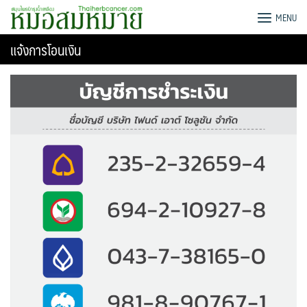
Skip
G-HERB หมอสมหมาย
MENU
to
content
แจ้งการโอนเงิน