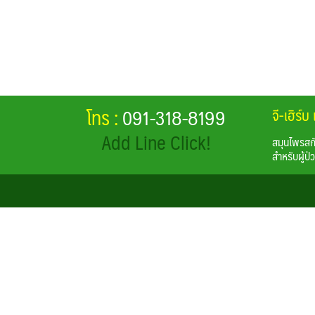
โทร :
091-318-8199
จี-เฮิร
Add Line Click!
สมุนไพรสกั
สำหรับผู้ป่