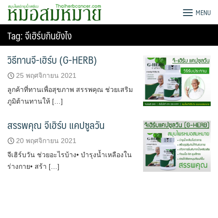
Skip
G-HERB หมอสมหมาย
MENU
to
content
Tag:
จีเฮิร์บกินยังไง
วิธีทานจี-เฮิร์บ (G-HERB)
25 พฤศจิกายน 2021
ลูกค้าที่ทานเพื่อสุขภาพ สรรพคุณ ช่วยเสริม
ภูมิต้านทานให้ […]
สรรพคุณ จีเฮิร์บ แคปซูลวัน
20 พฤศจิกายน 2021
จีเฮิร์บวัน ช่วยอะไรบ้าง• บำรุงน้ำเหลืองใน
ร่างกาย• สร้า […]