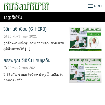
Skip
G-HERB หมอสมหมาย
MENU
to
content
Tag:
จีเฮิร์บ
วิธีทานจี-เฮิร์บ (G-HERB)
25 พฤศจิกายน 2021
ลูกค้าที่ทานเพื่อสุขภาพ สรรพคุณ ช่วยเสริม
ภูมิต้านทานให้ […]
สรรพคุณ จีเฮิร์บ แคปซูลวัน
20 พฤศจิกายน 2021
จีเฮิร์บวัน ช่วยอะไรบ้าง• บำรุงน้ำเหลืองใน
ร่างกาย• สร้า […]