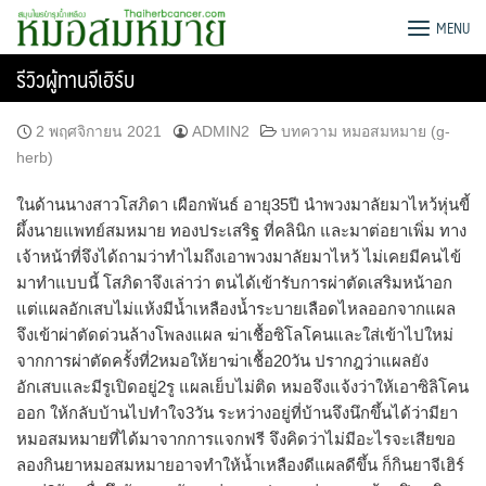
Skip
G-HERB หมอสมหมาย
MENU
to
content
รีวิวผู้ทานจีเฮิร์บ
2 พฤศจิกายน 2021
ADMIN2
บทความ หมอสมหมาย (g-
herb)
ในด้านนางสาวโสภิดา เผือกพันธ์ อายุ35ปี นำพวงมาลัยมาไหว้หุ่นขี้
ผึ้งนายแพทย์สมหมาย ทองประเสริฐ ที่คลินิก และมาต่อยาเพิ่ม ทาง
เจ้าหน้าที่จึงได้ถามว่าทำไมถึงเอาพวงมาลัยมาไหว้ ไม่เคยมีคนไข้
มาทำแบบนี้ โสภิดาจึงเล่าว่า ตนได้เข้ารับการผ่าตัดเสริมหน้าอก
แต่แผลอักเสบไม่แห้งมีน้ำเหลืองน้ำระบายเลือดไหลออกจากแผล
จึงเข้าผ่าตัดด่วนล้างโพลงแผล ฆ่าเชื้อซิโลโคนและใส่เข้าไปใหม่
จากการผ่าตัดครั้งที่2หมอให้ยาฆ่าเชื้อ20วัน ปรากฎว่าแผลยัง
อักเสบและมีรูเปิดอยู่2รู แผลเย็บไม่ติด หมอจึงแจ้งว่าให้เอาซิลิโคน
ออก ให้กลับบ้านไปทำใจ3วัน ระหว่างอยู่ที่บ้านจึงนึกขึ้นได้ว่ามียา
หมอสมหมายที่ได้มาจากการแจกฟรี จึงคิดว่าไม่มีอะไรจะเสียขอ
ลองกินยาหมอสมหมายอาจทำให้น้ำเหลืองดีแผลดีขึ้น ก็กินยาจีเฮิร์