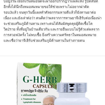
บอยู่3วัน เมื่อถึงวันหมอนัดจะผ่าออกปรากฎว่าแผลแห้ง รูปิดสนิท
อีกทั้งได้นึกถึงหมอสมหมายขอให้ช่วยเพราะไม่อยากผ่าตัด
รอบ3แล้ว จนทุกวันนี้แผลทำศัลยกรรมหายดีแล้วก็ยังทานยาต่อ
เนื่อง และยังเล่าต่อว่า ตนคิดว่าผลจากการทานยาจีเฮิร์บต่อเนื่องน่า
จะช่วยเสริมภูมิต้านทาน เพราะตนได้สัมผัสพูดคุยผู้ติดเชื้อโค
วิด2ราย ทั้งที่อยู่ในบ้านเดียวกัน และรายอื่นแบบไม่รู้ตัวแต่ผลจาก
การสวอฟ3ครั้ง ไม่พบเชื้อ ยิ่งสร้างความศรัทธาในหมอสมหมาย
และเชื่อว่ายาจีเฮิร์บช่วยเสริมภูมิต้านทานในร่างกายตน